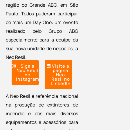
anun
clien
região do Grande ABC, em São
acor
vend
Paulo. Todos puderam participar
ativ
de mais um Day One: um evento
unid
realizado pelo Grupo ABG
Araç
ao G
especialmente para a equipe da
Sode
sua nova unidade de negócios, a
Neo Resil.
Siga a
Visite a
Neo Resil
página
no
Neo
Instagram
Resil no
LinkedIn
A Neo Resil é referência nacional
na produção de extintores de
incêndio e dos mais diversos
equipamentos e acessórios para