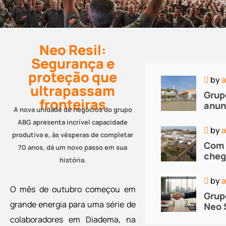
Neo Resil:
Segurança e
proteção que
by
a
ultrapassam
Grup
fronteiras
anun
A nova unidade de negócios do grupo
comp
ABG apresenta incrível capacidade
oper
by
a
produtiva e, às vésperas de completar
da V
Com 
em S
70 anos, dá um novo passo em sua
cheg
história.
Neo
Polí
by
a
Grup
O mês de outubro começou em
Grup
traz
grande energia para uma série de
Neo 
solu
S.A.
seus
colaboradores em Diadema, na