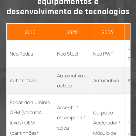
equipamentos e
desenvolvimento de tecnologias
2016
2022
2023
Ne
Neo Rodas
Neo Steel
Neo PWT
Pol
Automotivo e
Automotivo
Automotivo
Aut
outros
Rodas de alumínio
Assento /
OEM (veículos
Corpo do
estamparia /
Peç
leves) OEM
Acelerador /
solda
pol
(caminhões/
Módulo de