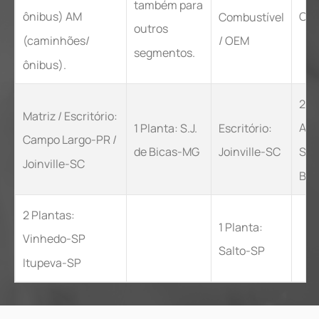
também para
OE
ônibus) AM
Combustível
outros
(caminhões/
/ OEM
segmentos.
ônibus).
2 P
Matriz / Escritório:
Ara
1 Planta: S.J.
Escritório:
Campo Largo-PR /
S.J.
de Bicas-MG
Joinville-SC
Joinville-SC
Bic
2 Plantas:
1 Planta:
Vinhedo-SP
Salto-SP
Itupeva-SP