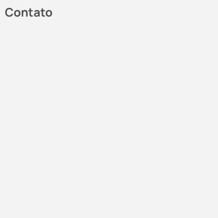
Contato
marketing@abgcorp.com.br
Linkedin