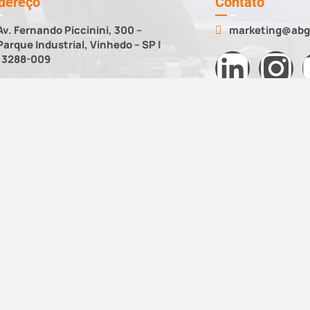
dereço
Contato
Av. Fernando Piccinini, 300 –
marketing@abg
Parque Industrial, Vinhedo – SP |
13288-009