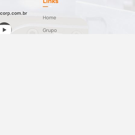
Links
corp.com.br
Home
Grupo
Nossas Marcas
Neo Rodas
Neo Steel
Neo Polímeros
Neo PWT
Neo Resil
Novidades
Sustentabilidade