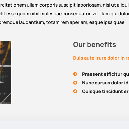
citationem ullam corporis suscipit laboriosam, nisi ut ali
elit esse quam nihil molestiae consequatur, vel illum qui dol
loremque laudantium, totam rem aperiam, eaque ipsa quae.
Our benefits
Duis aute irure dolor in 
Praesent efficitur q
Nunc cursus dolor i
Quisque tincidunt er