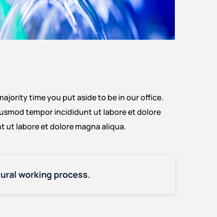
ajority time you put aside to be in our office.
iusmod tempor incididunt ut labore et dolore
t ut labore et dolore magna aliqua.
ctural working process.