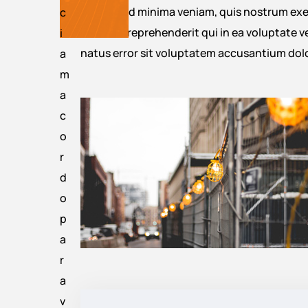
Ut enim ad minima veniam, quis nostrum exer
c
eum iure reprehenderit qui in ea voluptate v
i
natus error sit voluptatem accusantium do
a
m
a
c
o
r
d
o
p
a
r
a
v