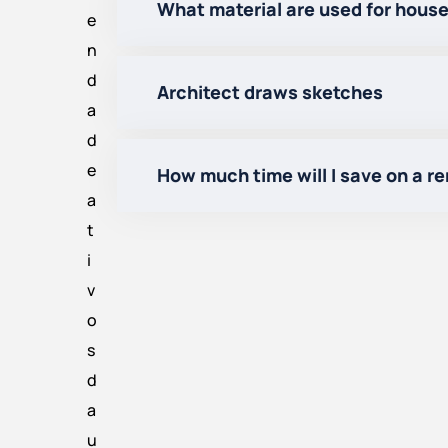
What material are used for house
e
n
d
Architect draws sketches
a
d
e
How much time will I save on a r
a
t
i
v
o
s
d
a
u