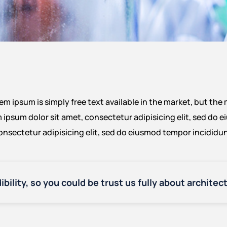
m ipsum is simply free text available in the market, but the m
ipsum dolor sit amet, consectetur adipisicing elit, sed do e
onsectetur adipisicing elit, sed do eiusmod tempor incididun
ibility, so you could be trust us fully about archite